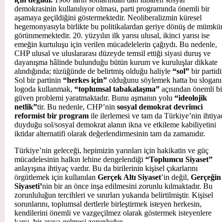
demokrasinin kullanılıyor olması, parti programında önemli bir
aşamaya geçildiğini göstermektedir. Neoliberalizmin küresel
hegemonyasıyla birlikte bu politikalardan geriye dönüş de mümkü
görünmemektedir. 20. yüzyılın ilk yarısı ulusal, ikinci yarısı ise
emeğin kurtuluşu için verilen mücadelelerin çağıydı. Bu nedenle,
CHP ulusal ve uluslararası düzeyde temsil ettiği siyasi duruş ve
dayanışma hâlinde bulunduğu bütün kurum ve kuruluşlar dikkate
alındığında; tüzüğünde de belirtmiş olduğu haliyle
“sol”
bir partidi
Sol bir partinin
“herkes için”
olduğunu söylemek hatta bu sloganı
logoda kullanmak,
“toplumsal tabakalaşma”
açısından önemli bi
güven problemi yaratmaktadır. Bunu aşmanın yolu
“ideolojik
netlik”
tir. Bu nedenle, CHP’nin
sosyal demokrat devrimci
reformist bir program
ile ilerlemesi ve tam da Türkiye’nin ihtiya
duyduğu sol/sosyal demokrat alanın ikna ve etkileme kabiliyetini
iktidar alternatifi olarak değerlendirmesinin tam da zamanıdır.
Türkiye’nin geleceği, hepimizin yarınları için hakikatin ve güç
mücadelesinin halkın lehine dengelendiği
“Toplumcu Siyaset”
anlayışına ihtiyaç vardır. Bu da birilerinin kişisel çıkarlarını
örgütlemek için kullanılan
Gerçek Altı Siyaset
’in değil,
Gerçeğin
Siyaseti’
nin bir an önce inşa edilmesini zorunlu kılmaktadır. Bu
zorunluluğun tercihleri ve sınırları yukarıda belirtilmiştir. Kişisel
sorunlarını, toplumsal dertlerle birleştirmek isteyen herkesin,
kendilerini önemli ve vazgeçilmez olarak göstermek isteyenlere
karşı, bir araya gelmesi zorunludur.