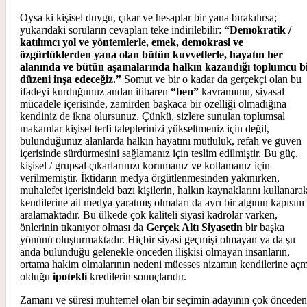
Oysa ki kişisel duygu, çıkar ve hesaplar bir yana bırakılırsa;
yukarıdaki soruların cevapları teke indirilebilir:
“Demokratik /
katılımcı yol ve yöntemlerle, emek, demokrasi ve
özgürlüklerden yana olan bütün kuvvetlerle, hayatın her
alanında ve bütün aşamalarında halkın kazandığı toplumcu b
düzeni inşa edeceğiz.”
Somut ve bir o kadar da gerçekçi olan bu
ifadeyi kurduğunuz andan itibaren
“ben”
kavramının, siyasal
mücadele içerisinde, zamirden başkaca bir özelliği olmadığına
kendiniz de ikna olursunuz. Çünkü, sizlere sunulan toplumsal
makamlar kişisel terfi taleplerinizi yükseltmeniz için değil,
bulunduğunuz alanlarda halkın hayatını mutluluk, refah ve güven
içerisinde sürdürmesini sağlamanız için teslim edilmiştir. Bu güç,
kişisel / grupsal çıkarlarınızı korumanız ve kollamanız için
verilmemiştir. İktidarın medya örgütlenmesinden yakınırken,
muhalefet içerisindeki bazı kişilerin, halkın kaynaklarını kullanara
kendilerine ait medya yaratmış olmaları da ayrı bir algının kapısını
aralamaktadır. Bu ülkede çok kaliteli siyasi kadrolar varken,
önlerinin tıkanıyor olması da
Gerçek Altı Siyasetin
bir başka
yönünü oluşturmaktadır. Hiçbir siyasi geçmişi olmayan ya da şu
anda bulunduğu gelenekle önceden ilişkisi olmayan insanların,
ortama hakim olmalarının nedeni müesses nizamın kendilerine açm
olduğu
ipotekli
kredilerin sonuçlarıdır.
Zamanı ve süresi muhtemel olan bir seçimin adayının çok önceden