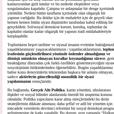
kamuoyundan gizli tutulur ve bu nedenle eleştirilere veya
sorgulamalara kapalıdır. Çatışma ve anlaşmalar bir denge içerisind
yürütülür. Nedeni bütün tarafların içerisinde olan oligarşik bir
yapının varlığıdır. Bu iktidar için de muhalefet için de geçerli olan
hemen hemen bütün siyasi düşünürler tarafından kabul edilmiş bir
gerçekliktir. Sol/sosyal demokrat kurum, kuruluş, toplumlar da
kapitalist olanlar kadar oligarşik bir yapının iradi müdahaleleriyle
karşılaşabilir.
Toplumların beşeri tarihine ve siyasal insanın evrimine baktığımızd
yaşadıklarımızın/ yaşayacaklarımızın / yaşatılacaklarımızın,
toplu
iradesinin güçlendirilmesi yönünde önlemler almadığımız ve
dönüşü mümkün olmayan kurallar koymadığımız sürece
, ger
bıraktığımız dünyadan çok farklı özellikler göstermeyeceğini siyas
sosyolojisinin birikimlerinden öğrenebiliriz. Bugün yaşadıklarımız
bahse konu deneyimlerin tekrarından başkaca bir anlamı olmayan,
sadece
aktörlerin güncellendiği monolitik bir siyasi
yapılanmanın
sonuçlarıdır.
Bu bağlamda,
Gerçek Altı Politika
, kamu yönetimi, uluslararası
ilişkiler ve sosyal bilimler alanlarında önemli bir araştırma konusu
olmalıdır. Politika yapıcıların karar alma süreçlerindeki bu derin
stratejilerinin dikkate alınması; daha şeffaf ve adil bir yönetim için
mücadele verenlerin devrimci reformist bir sosyal demokrat progr
geliştirmesine de katkı yapabilir. Bu durum, aynı zamanda “Halkın