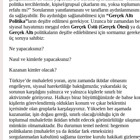
politika tercihlerinde, kişisel/grupsal çıkarların mı, yoksa toplumun
refahı mı?” Sorularının yanıtlanmasını ve tarafların aydınlanmasını
da sağlayabilir. Bu aydınlığın sağlanabilmesi için
“Gerçek Altı
Politika”
ların deşifre edilmesi gerekiyor. Uzunca bir zamandan be
siyasal hayatımızı meşgul eden
Gerçek Üstü
(Gerçek Ötesi)
ya d
Gerçek Altı
politikaların deşifre edilebilmesi için sormamız gerek
üç soruya sahibiz:
Ne yapacaksınız?
Nasıl ve kimlerle yapacaksınız?
Kazanan kimler olacak?
Türkiye’de muhalefeti yoran, aynı zamanda iktidar olmasını
engelleyen, siyasal hareketliliğe baktığımızda; yukarıdaki üç
sorunun karşılığını yalnızca ve yalnızca kişilerle sınırlı bir
aktivizmde görüyoruz. Halkayı biraz büyüttüğünüzde de bahse ko
kişilerin görevlendirmiş oldukları konum ve çıkar beklentisi
içerisinde olan gruplarla karşılaşıyoruz. Yükselen her aşamada
kazananlar, işin doğası gereği, sınırlı olacağı/olduğu için de
toplumsal muhalefetin iktidarı tehdit edecek görünürlülüğe ulaşmas
mümkün olmamaktadır. Bu durumun temel nedeni: hegemon
politikaların (muhalefet ya da iktidar fark etmeksizin)
sorgulanmadan kabulünü sağlama üzerine kurulu hakikati gizleme