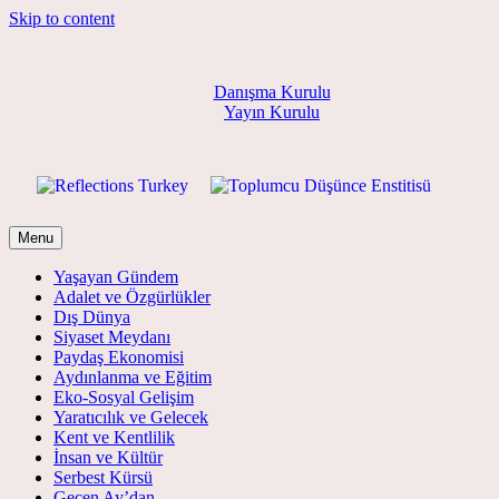
Skip to content
Danışma Kurulu
Yayın Kurulu
Menu
Yaşayan Gündem
Adalet ve Özgürlükler
Dış Dünya
Siyaset Meydanı
Paydaş Ekonomisi
Aydınlanma ve Eğitim
Eko-Sosyal Gelişim
Yaratıcılık ve Gelecek
Kent ve Kentlilik
İnsan ve Kültür
Serbest Kürsü
Geçen Ay’dan