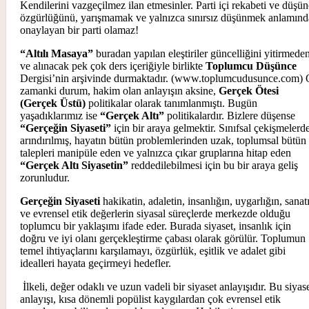
Kendilerini vazgeçilmez ilan etmesinler. Parti içi rekabeti ve düşü
özgürlüğünü, yarışmamak ve yalnızca sınırsız düşünmek anlamınd
onaylayan bir parti olamaz!
“Altılı Masaya”
buradan yapılan eleştiriler güncelliğini yitirmede
ve alınacak pek çok ders içeriğiyle birlikte
Toplumcu Düşünce
Dergisi’nin arşivinde durmaktadır. (www.toplumcudusunce.com)
zamanki durum, hakim olan anlayışın aksine,
Gerçek Ötesi
(Gerçek Üstü)
politikalar olarak tanımlanmıştı. Bugün
yaşadıklarımız ise
“Gerçek Altı”
politikalardır. Bizlere düşense
“Gerçeğin Siyaseti”
için bir araya gelmektir. Sınıfsal çekişmelerd
arındırılmış, hayatın bütün problemlerinden uzak, toplumsal bütün
talepleri manipüle eden ve yalnızca çıkar gruplarına hitap eden
“Gerçek Altı Siyasetin”
reddedilebilmesi için bu bir araya geliş
zorunludur.
Gerçeğin Siyaseti
hakikatin, adaletin, insanlığın, uygarlığın, sanat
ve evrensel etik değerlerin siyasal süreçlerde merkezde olduğu
toplumcu bir yaklaşımı ifade eder. Burada siyaset, insanlık için
doğru ve iyi olanı gerçekleştirme çabası olarak görülür. Toplumun
temel ihtiyaçlarını karşılamayı, özgürlük, eşitlik ve adalet gibi
idealleri hayata geçirmeyi hedefler.
İlkeli, değer odaklı ve uzun vadeli bir siyaset anlayışıdır. Bu siyas
anlayışı, kısa dönemli popülist kaygılardan çok evrensel etik