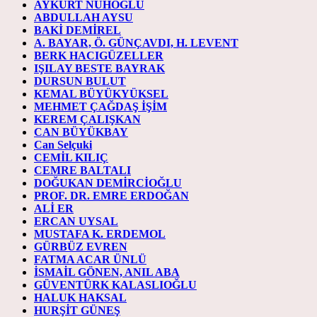
AYKURT NUHOĞLU
ABDULLAH AYSU
BAKİ DEMİREL
A. BAYAR, Ö. GÜNÇAVDI, H. LEVENT
BERK HACIGÜZELLER
IŞILAY BESTE BAYRAK
DURSUN BULUT
KEMAL BÜYÜKYÜKSEL
MEHMET ÇAĞDAŞ İŞİM
KEREM ÇALIŞKAN
CAN BÜYÜKBAY
Can Selçuki
CEMİL KILIÇ
CEMRE BALTALI
DOĞUKAN DEMİRCİOĞLU
PROF. DR. EMRE ERDOĞAN
ALİ ER
ERCAN UYSAL
MUSTAFA K. ERDEMOL
GÜRBÜZ EVREN
FATMA ACAR ÜNLÜ
İSMAİL GÖNEN, ANIL ABA
GÜVENTÜRK KALASLIOĞLU
HALUK HAKSAL
HURŞİT GÜNEŞ