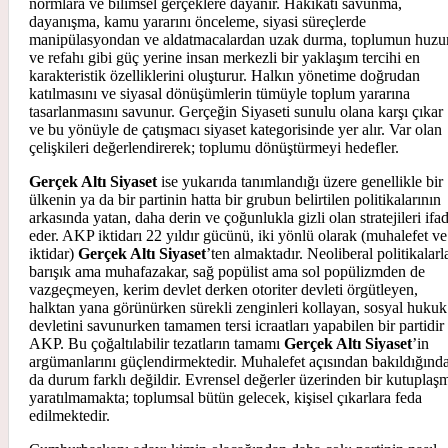
normlara ve bilimsel gerçeklere dayanır. Hakikati savunma,
dayanışma, kamu yararını önceleme, siyasi süreçlerde
manipülasyondan ve aldatmacalardan uzak durma, toplumun huzu
ve refahı gibi güç yerine insan merkezli bir yaklaşım tercihi en
karakteristik özelliklerini oluşturur. Halkın yönetime doğrudan
katılmasını ve siyasal dönüşümlerin tümüyle toplum yararına
tasarlanmasını savunur. Gerçeğin Siyaseti sunulu olana karşı çıkar
ve bu yönüyle de çatışmacı siyaset kategorisinde yer alır. Var olan
çelişkileri değerlendirerek; toplumu dönüştürmeyi hedefler.
Gerçek Altı Siyaset
ise yukarıda tanımlandığı üzere genellikle bir
ülkenin ya da bir partinin hatta bir grubun belirtilen politikalarının
arkasında yatan, daha derin ve çoğunlukla gizli olan stratejileri ifa
eder. AKP iktidarı 22 yıldır gücünü, iki yönlü olarak (muhalefet ve
iktidar)
Gerçek Altı Siyaset
’ten almaktadır. Neoliberal politikalarl
barışık ama muhafazakar, sağ popülist ama sol popülizmden de
vazgeçmeyen, kerim devlet derken otoriter devleti örgütleyen,
halktan yana görünürken sürekli zenginleri kollayan, sosyal hukuk
devletini savunurken tamamen tersi icraatları yapabilen bir partidir
AKP. Bu çoğaltılabilir tezatların tamamı
Gerçek Altı Siyaset
’in
argümanlarını güçlendirmektedir. Muhalefet açısından bakıldığınd
da durum farklı değildir. Evrensel değerler üzerinden bir kutuplaş
yaratılmamakta; toplumsal bütün gelecek, kişisel çıkarlara feda
edilmektedir.