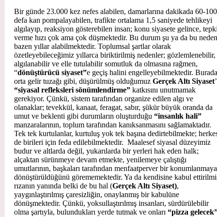
Bir günde 23.000 kez nefes alabilen, damarlarına dakikada 60-100
defa kan pompalayabilen, trafikte ortalama 1,5 saniyede tehlikeyi
algılayıp, reaksiyon gösterebilen insan; konu siyasete gelince, tepk
verme hızı çok ama çok düşmektedir. Bu durum şu ya da bu neden
bazen yıllar alabilmektedir. Toplumsal şartlar olarak
özetleyebileceğimiz yıllarca biriktirilmiş nedenler; gözlemlenebilir,
algılanabilir ve elle tutulabilir somutluk da olmasına rağmen,
“
dönüştürücü siyaset”
e geçiş halini engelleyebilmektedir. Burad
orta gelir tuzağı gibi, düşürülmüş olduğumuz
Gerçek Altı Siyaset
“siyasal refleksleri sönümlendirme”
katkısını unutmamak
gerekiyor. Çünkü, sistem tarafından organize edilen algı ve
olanaklar; tevekkül, kanaat, feragat, sabır, şükür büyük oranda da
umut ve beklenti gibi durumların oluşturduğu
“insanlık hali”
manzaralarının, toplum tarafından kanıksanmasını sağlamaktadır.
Tek tek kurtulanlar, kurtuluş yok tek başına dedirtebilmekte; herke
de birileri için feda edilebilmektedir. Maalesef siyasal düzeyimiz
budur ve altlarda değil, yukarılarda bir yerleri hak eden halk;
alçaktan sürünmeye devam etmekte, yenilemeye çalıştığı
umutlarının, başkaları tarafından menfaatperver bir konumlanmaya
dönüştürüldüğünü görememektedir. Ya da kendisine kabul ettirilmi
rızanın yanında belki de bu hal (
Gerçek Altı Siyaset)
,
yaygınlaştırılmış çaresizliğin, onaylanmış bir kabulüne
dönüşmektedir. Çünkü, yoksullaştırılmış insanları, sürdürülebilir
olma şartıyla, bulundukları yerde tutmak ve onları
“pizza gelecek