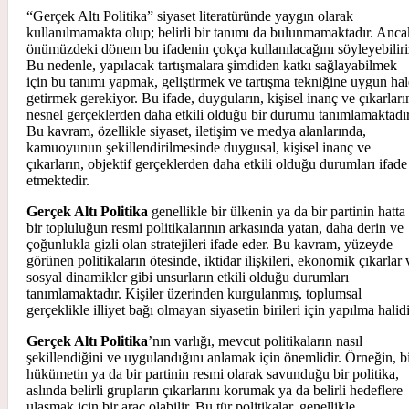
“Gerçek Altı Politika” siyaset literatüründe yaygın olarak
kullanılmamakta olup; belirli bir tanımı da bulunmamaktadır. Anca
önümüzdeki dönem bu ifadenin çokça kullanılacağını söyleyebiliri
Bu nedenle, yapılacak tartışmalara şimdiden katkı sağlayabilmek
için bu tanımı yapmak, geliştirmek ve tartışma tekniğine uygun hal
getirmek gerekiyor. Bu ifade, duyguların, kişisel inanç ve çıkarları
nesnel gerçeklerden daha etkili olduğu bir durumu tanımlamaktadır
Bu kavram, özellikle siyaset, iletişim ve medya alanlarında,
kamuoyunun şekillendirilmesinde duygusal, kişisel inanç ve
çıkarların, objektif gerçeklerden daha etkili olduğu durumları ifade
etmektedir.
Gerçek Altı Politika
genellikle bir ülkenin ya da bir partinin hatta
bir topluluğun resmi politikalarının arkasında yatan, daha derin ve
çoğunlukla gizli olan stratejileri ifade eder. Bu kavram, yüzeyde
görünen politikaların ötesinde, iktidar ilişkileri, ekonomik çıkarlar 
sosyal dinamikler gibi unsurların etkili olduğu durumları
tanımlamaktadır. Kişiler üzerinden kurgulanmış, toplumsal
gerçeklikle illiyet bağı olmayan siyasetin birileri için yapılma halidi
Gerçek Altı Politika
’nın varlığı, mevcut politikaların nasıl
şekillendiğini ve uygulandığını anlamak için önemlidir. Örneğin, b
hükümetin ya da bir partinin resmi olarak savunduğu bir politika,
aslında belirli grupların çıkarlarını korumak ya da belirli hedeflere
ulaşmak için bir araç olabilir. Bu tür politikalar, genellikle