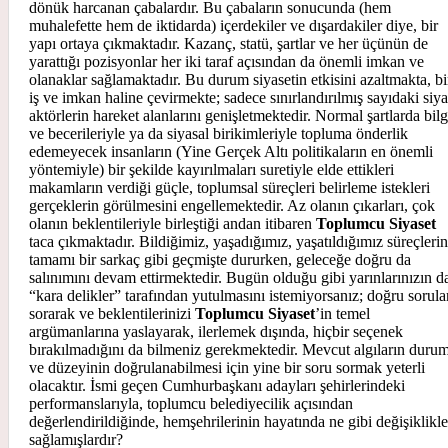
dönük harcanan çabalardır. Bu çabaların sonucunda (hem
muhalefette hem de iktidarda) içerdekiler ve dışardakiler diye, bir
yapı ortaya çıkmaktadır. Kazanç, statü, şartlar ve her üçünün de
yarattığı pozisyonlar her iki taraf açısından da önemli imkan ve
olanaklar sağlamaktadır. Bu durum siyasetin etkisini azaltmakta, bi
iş ve imkan haline çevirmekte; sadece sınırlandırılmış sayıdaki siya
aktörlerin hareket alanlarını genişletmektedir. Normal şartlarda bilg
ve becerileriyle ya da siyasal birikimleriyle topluma önderlik
edemeyecek insanların (Yine Gerçek Altı politikaların en önemli
yöntemiyle) bir şekilde kayırılmaları suretiyle elde ettikleri
makamların verdiği güçle, toplumsal süreçleri belirleme istekleri
gerçeklerin görülmesini engellemektedir. Az olanın çıkarları, çok
olanın beklentileriyle birleştiği andan itibaren
Toplumcu Siyaset
taca çıkmaktadır. Bildiğimiz, yaşadığımız, yaşatıldığımız süreçlerin
tamamı bir sarkaç gibi geçmişte dururken, geleceğe doğru da
salınımını devam ettirmektedir. Bugün olduğu gibi yarınlarınızın d
“kara delikler” tarafından yutulmasını istemiyorsanız; doğru sorula
sorarak ve beklentilerinizi
Toplumcu Siyaset
’in temel
argümanlarına yaslayarak, ilerlemek dışında, hiçbir seçenek
bırakılmadığını da bilmeniz gerekmektedir. Mevcut algıların duru
ve düzeyinin doğrulanabilmesi için yine bir soru sormak yeterli
olacaktır. İsmi geçen Cumhurbaşkanı adayları şehirlerindeki
performanslarıyla, toplumcu belediyecilik açısından
değerlendirildiğinde, hemşehrilerinin hayatında ne gibi değişiklikle
sağlamışlardır?