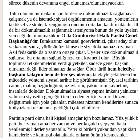
sürece düzenin devamına engel olunamaz/olunamayacaktır.
Talip olunan bir makam için birilerine dokunulmazlık sağlamaya
çalışmak ya da istemek; siyasi örgütlenmenin amacını, yöntemlerin
taktiksel ve stratejik zenginliğin önemini ortadan kaldırmaktadır. İl
da bir dokunulmazlık sağlanmak isteniyorsa bunun da yolu üyeler
vereceği dokunulmazlıktır. O da
Cumhuriyet Halk Partisi Genel
Başkanlığı
’dır. Bırakırsınız kamusal görevlerinizi, çıkar aday olur
ve kazanırsanız, yürürsünüz; kimse de size dokunamaz o zaman.
Asıl fedakarlık da o zaman ortaya çıkar. Üyeler size dokunulmazlı
sağlarsa, bu ortamın sağladığı rıza çok kıymetli olur. Büyük
toplumsal etkilenmelerin verdiği yetkiler, sadece genel başkan
olmanızı değil, lider olmanızı da sağlar. Öbür türlü
hem belediye
başkanı kalayım hem de her şey olayım
, talebiyle şekillenen bir
mücadele yöntemi siyasal tarihte hiç görülmemiştir. Siyasal tarihim
canını, malını, özgürlüğünü, uzuvlarını, yakınlarını kaybetmiş
insanlarla doludur. Dokunulmadan siyaset yapma imkanı yalnızca 
yalnızca siyasetin gerçeğini tercih edenler için vardır. Düzeni
değiştirmek için yola çıkanlar, müesses nizamın kendilerine sunaca
imtiyazların ne anlama geldiğini çok iyi bilirler.
Partinin parti olma hali kişisel amaçlar için bozulamaz. Yüz yıllık b
parti her zaman ama her zaman ve her koşulda yepyeni hatta
yenilenmiş liderler yaratabilir. Yeter ki birileri yukarıdan yaptıkları
hamlelerle ve kamusal olanaklarla onların önünü kesmesinler.