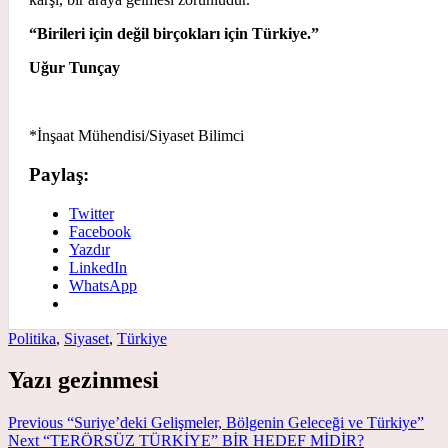
“Birileri için değil birçokları için Türkiye.”
Uğur Tunçay
*İnşaat Mühendisi/Siyaset Bilimci
Paylaş:
Twitter
Facebook
Yazdır
LinkedIn
WhatsApp
Politika
,
Siyaset
,
Türkiye
Yazı gezinmesi
Previous
“Suriye’deki Gelişmeler, Bölgenin Geleceği ve Türkiye”
Next
“TERÖRSÜZ TÜRKİYE” BİR HEDEF MİDİR?