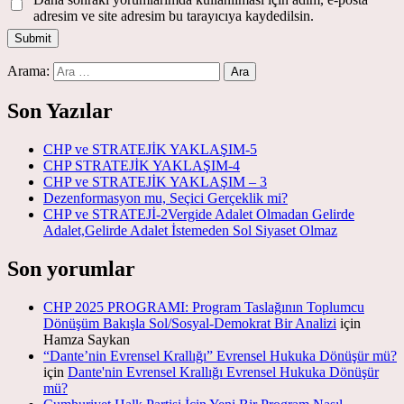
adresim ve site adresim bu tarayıcıya kaydedilsin.
Arama:
Son Yazılar
CHP ve STRATEJİK YAKLAŞIM-5
CHP STRATEJİK YAKLAŞIM-4
CHP ve STRATEJİK YAKLAŞIM – 3
Dezenformasyon mu, Seçici Gerçeklik mi?
CHP ve STRATEJİ-2Vergide Adalet Olmadan Gelirde
Adalet,Gelirde Adalet İstemeden Sol Siyaset Olmaz
Son yorumlar
CHP 2025 PROGRAMI: Program Taslağının Toplumcu
Dönüşüm Bakışla Sol/Sosyal-Demokrat Bir Analizi
için
Hamza Saykan
“Dante’nin Evrensel Krallığı” Evrensel Hukuka Dönüşür mü?
için
Dante'nin Evrensel Krallığı Evrensel Hukuka Dönüşür
mü?