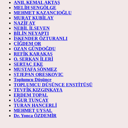
ANIL KEMAL AKTAŞ
MELİH ŞENGÖLGE
MEHMET KAZANCIOĞLU
MURAT KUBİLAY
NAZİF AY
NEBİL İLSEVEN
BİLİN NEYAPTI
İSKENDER ÖZTURANLI
ÇİĞDEM OR
OZAN GÜNDOĞDU
REFİK KARAKAŞ
O. SERKAN İLERİ
SERTAÇ EKE
MUSTAFA SÖNMEZ
STJEPAN ORESKOVIC
Toplumcu Düşünce
TOPLUMCU DÜŞÜNCE ENSTİTÜSÜ
TEVFİK KIZGINKAYA
ERDEM TOPAL
UĞUR TUNÇAY
TURAN HANÇERLİ
MEHMET UYSAL
Dr. Yonca ÖZDEMİR