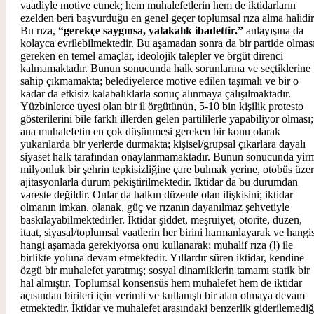
vaadiyle motive etmek; hem muhalefetlerin hem de iktidarların
ezelden beri başvurduğu en genel geçer toplumsal rıza alma halidi
Bu rıza,
“gerekçe saygınsa, yalakalık ibadettir.”
anlayışına da
kolayca evrilebilmektedir. Bu aşamadan sonra da bir partide olmas
gereken en temel amaçlar, ideolojik talepler ve örgüt direnci
kalmamaktadır. Bunun sonucunda halk sorunlarına ve seçtiklerine
sahip çıkmamakta; belediyelerce motive edilen taşımalı ve bir o
kadar da etkisiz kalabalıklarla sonuç alınmaya çalışılmaktadır.
Yüzbinlerce üyesi olan bir il örgütünün, 5-10 bin kişilik protesto
gösterilerini bile farklı illerden gelen partililerle yapabiliyor olması;
ana muhalefetin en çok düşünmesi gereken bir konu olarak
yukarılarda bir yerlerde durmakta; kişisel/grupsal çıkarlara dayalı
siyaset halk tarafından onaylanmamaktadır. Bunun sonucunda yir
milyonluk bir şehrin tepkisizliğine çare bulmak yerine, otobüs üzer
ajitasyonlarla durum pekiştirilmektedir. İktidar da bu durumdan
vareste değildir. Onlar da halkın düzenle olan ilişkisini; iktidar
olmanın imkan, olanak, güç ve rızanın dayanılmaz şehvetiyle
baskılayabilmektedirler. İktidar şiddet, meşruiyet, otorite, düzen,
itaat, siyasal/toplumsal vaatlerin her birini harmanlayarak ve hangis
hangi aşamada gerekiyorsa onu kullanarak; muhalif rıza (!) ile
birlikte yoluna devam etmektedir. Yıllardır süren iktidar, kendine
özgü bir muhalefet yaratmış; sosyal dinamiklerin tamamı statik bir
hal almıştır. Toplumsal konsensüs hem muhalefet hem de iktidar
açısından birileri için verimli ve kullanışlı bir alan olmaya devam
etmektedir. İktidar ve muhalefet arasındaki benzerlik giderilemediğ