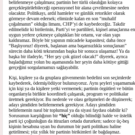
belirlenmeye çalışılması; partinin her türlü olasılığın kolayca
gerçekleştirilebileceği operasyonel bir alana çevrilmesine neden
olacaktır. Politikayı, ardıl hamleler ve günlük retorikler olarak
görmeye devam edersek; elimizde kalan en son “muhalif
çoğalmanın” olduğu limanı, CHP’yi de kaybedeceğiz. Takdir
edilmelidir ki birilerinin, Parti’yi ve partilileri, kişisel amaçlarına en
uygun yerlere çekmeye çalıştıkları bir ortamı, var olan yapı
kaldıramaz. Böyle bir yapının mücadele kapasitesi; daha önce
“Başlıyoruz! diyerek, başlanan ama başarısızlıkla sonuçlanan”
sürecin daha kötü tekrarından başka bir sonuca ulaşamaz! Ya da
başka bir ifadeyle, “Her şey çok güzel olacak!” diyerek, ayrıca
başladığımız yolun bu aşamasında her şeyin daha kötüye gittiği
gerçeğini sorgulamamızı sağlayabilir.
Kişi, kişilere ya da gruplara güvenmenin bedelini son seçimlerde
kaybederek, ödemiş/ödüyor bulunuyoruz. Aynı şeyleri yaşamama
için kişi ya da kişilere yetki vermemek; partinin örgütleri ve bütün
organlarıyla birlikte koordineli çalışarak, program ve politikalar
üretmek gerekiyor. Bu nedenle ve olası gelişmeleri de düşünerek;
adayı şimdiden belirlememek gerekiyor. Adayı şimdiden
belirlemenin nasıl bir toplumsal ya da siyasi faydası olabilir ki?
Sorusunun karşılığının bir
“hiç”
olduğu bilindiği halde ve üstelik
parti içi çoğunluğun da itirazları ortada dururken; sadece üç-beş
kişinin hesabına uyan bu durumun bir parti politikası haline
getirilmesi; yüz yıllık bir partinin birikimleri ile bağdaşmaz.