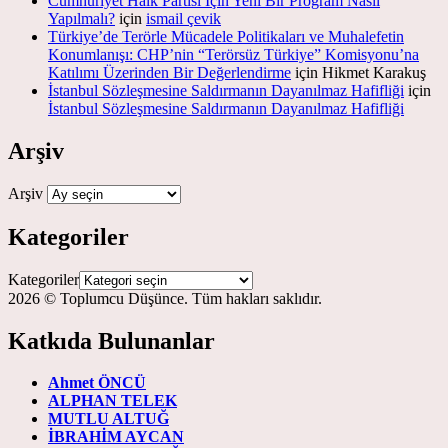
Cumhuriyet Halk Partisi İçin Yeni Bir Program Nasıl
Yapılmalı?
için
ismail çevik
Türkiye’de Terörle Mücadele Politikaları ve Muhalefetin
Konumlanışı: CHP’nin “Terörsüz Türkiye” Komisyonu’na
Katılımı Üzerinden Bir Değerlendirme
için
Hikmet Karakuş
İstanbul Sözleşmesine Saldırmanın Dayanılmaz Hafifliği
için
İstanbul Sözleşmesine Saldırmanın Dayanılmaz Hafifliği
Arşiv
Arşiv
Kategoriler
Kategoriler
2026 © Toplumcu Düşünce. Tüm hakları saklıdır.
Katkıda Bulunanlar
Ahmet ÖNCÜ
ALPHAN TELEK
MUTLU ALTUĞ
İBRAHİM AYCAN