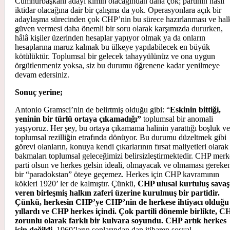
Cumhurbaşkanı adayı kimin olacağından daha çok; partinin nasıl
iktidar olacağına dair bir çalışma da yok. Operasyonlara açık bir
adaylaşma sürecinden çok CHP’nin bu sürece hazırlanması ve hal
güven vermesi daha önemli bir soru olarak karşımızda dururken,
hâlâ kişiler üzerinden hesaplar yapıyor olmak ya da onların
hesaplarına maruz kalmak bu ülkeye yapılabilecek en büyük
kötülüktür. Toplumsal bir gelecek tahayyülünüz ve ona uygun
örgütlenmeniz yoksa, siz bu durumu öğrenene kadar yenilmeye
devam edersiniz.
Sonuç yerine;
Antonio Gramsci’nin de belirtmiş olduğu gibi: “
Eskinin bittiği,
yeninin bir türlü ortaya çıkamadığı”
toplumsal bir anomali
yaşıyoruz. Her şey, bu ortaya çıkamama halinin yarattığı boşluk ve
toplumsal rezilliğin etrafında dönüyor. Bu durumu düzeltmek gibi
görevi olanların, konuya kendi çıkarlarının fırsat maliyetleri olarak
bakmaları toplumsal geleceğimizi belirsizleştirmektedir. CHP mer
parti olsun ve herkes gelsin ideali, olmayacak ve olmaması gereke
bir “paradokstan” öteye geçemez. Herkes için CHP kavramının
kökleri 1920’ ler de kalmıştır. Çünkü,
CHP ulusal kurtuluş savaş
veren birleşmiş halkın zaferi üzerine kurulmuş bir partidir.
Çünkü, herkesin CHP’ye CHP’nin de herkese ihtiyacı olduğu
yıllardı ve CHP herkes içindi. Çok partili dönemle birlikte, C
zorunlu olarak farklı bir kulvara soyundu. CHP artık herkes
için değildi.
1960’ların sonlarından dan itibaren sosyal