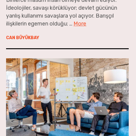
Binlerce masum insan ölmeye devam ediyor.
İdeolojiler, savaşı körüklüyor; devlet gücünün
Geçen Ay’dan
yanlış kullanımı savaşlara yol açıyor. Barışçıl
ilişkilerin egemen olduğu; …
More
CAN BÜYÜKBAY