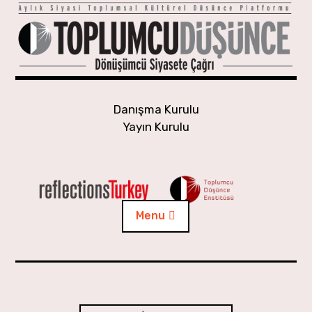
Skip
to
content
Danışma Kurulu
Yayın Kurulu
Menu
Yaşayan Gündem