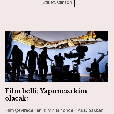
Adalet ve Özgürlükler
Etiket:
Clinton
Dış Dünya
Siyaset Meydanı
Paydaş Ekonomisi
Aydınlanma ve Eğitim
Eko-Sosyal Gelişim
Yaratıcılık ve Gelecek
Kent ve Kentlilik
Film belli; Yapımcısı kim
olacak?
İnsan ve Kültür
Film Çevirecekler. Kim? Bir önceki ABD başkanı
Serbest Kürsü