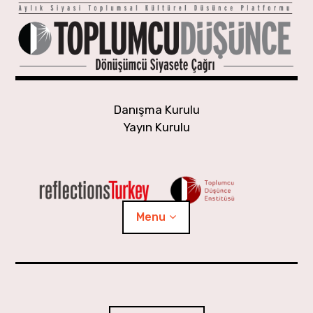
Skip
to
content
Danışma Kurulu
Yayın Kurulu
Menu
Yaşayan Gündem