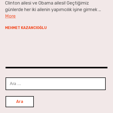
Clinton ailesi ve Obama ailesi! Geçtiğimiz
Geçen Ay’dan
günlerde her iki ailenin yapımcılık işine girmek …
More
MEHMET KAZANCIOĞLU
Arama: