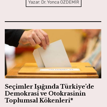
Adalet ve Özgürlükler
Yazar:
Dr. Yonca ÖZDEMİR
Dış Dünya
Siyaset Meydanı
Paydaş Ekonomisi
Aydınlanma ve Eğitim
Eko-Sosyal Gelişim
Yaratıcılık ve Gelecek
Kent ve Kentlilik
Seçimler Işığında Türkiye’de
İnsan ve Kültür
Demokrasi ve Otokrasinin
Toplumsal Kökenleri*
Serbest Kürsü