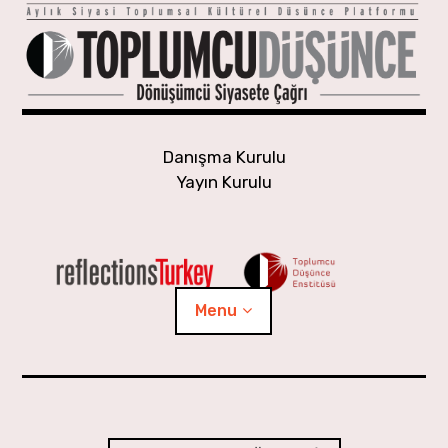
Skip
to
content
Danışma Kurulu
Yayın Kurulu
Menu
Yaşayan Gündem