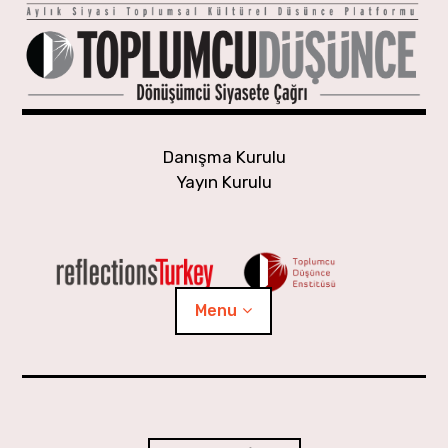
Skip
to
content
Danışma Kurulu
Yayın Kurulu
Menu
Yaşayan Gündem