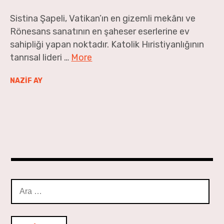
Geçen Ay’dan
Sistina Şapeli, Vatikan’ın en gizemli mekânı ve
Rönesans sanatının en şaheser eserlerine ev
sahipliği yapan noktadır. Katolik Hıristiyanlığının
tanrısal lideri …
More
NAZİF AY
Arama: