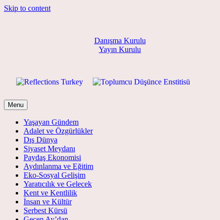
Skip to content
Danışma Kurulu
Yayın Kurulu
Menu
Yaşayan Gündem
Adalet ve Özgürlükler
Dış Dünya
Siyaset Meydanı
Paydaş Ekonomisi
Aydınlanma ve Eğitim
Eko-Sosyal Gelişim
Yaratıcılık ve Gelecek
Kent ve Kentlilik
İnsan ve Kültür
Serbest Kürsü
Geçen Ay’dan