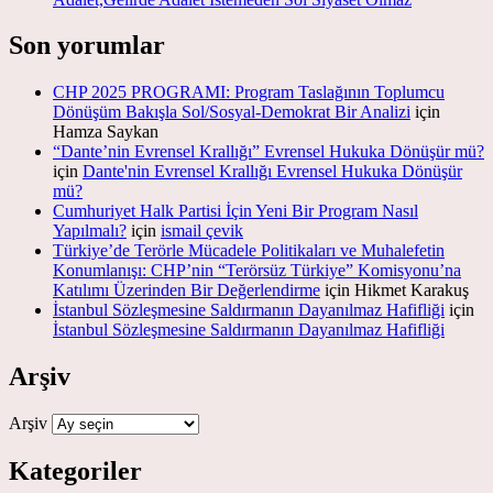
Son yorumlar
CHP 2025 PROGRAMI: Program Taslağının Toplumcu
Dönüşüm Bakışla Sol/Sosyal-Demokrat Bir Analizi
için
Hamza Saykan
“Dante’nin Evrensel Krallığı” Evrensel Hukuka Dönüşür mü?
için
Dante'nin Evrensel Krallığı Evrensel Hukuka Dönüşür
mü?
Cumhuriyet Halk Partisi İçin Yeni Bir Program Nasıl
Yapılmalı?
için
ismail çevik
Türkiye’de Terörle Mücadele Politikaları ve Muhalefetin
Konumlanışı: CHP’nin “Terörsüz Türkiye” Komisyonu’na
Katılımı Üzerinden Bir Değerlendirme
için
Hikmet Karakuş
İstanbul Sözleşmesine Saldırmanın Dayanılmaz Hafifliği
için
İstanbul Sözleşmesine Saldırmanın Dayanılmaz Hafifliği
Arşiv
Arşiv
Kategoriler