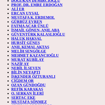
DOĞUKAN DEMİRCİOĞLU
PROF. DR. EMRE ERDOĞAN
ALİ ER
ERCAN UYSAL
MUSTAFA K. ERDEMOL
GÜRBÜZ EVREN
FATMA ACAR ÜNLÜ
İSMAİL GÖNEN, ANIL ABA
GÜVENTÜRK KALASLIOĞLU
HALUK HAKSAL
HURŞİT GÜNEŞ
ANIL KEMAL AKTAŞ
MELİH ŞENGÖLGE
MEHMET KAZANCIOĞLU
MURAT KUBİLAY
NAZİF AY
NEBİL İLSEVEN
BİLİN NEYAPTI
İSKENDER ÖZTURANLI
ÇİĞDEM OR
OZAN GÜNDOĞDU
REFİK KARAKAŞ
O. SERKAN İLERİ
SERTAÇ EKE
MUSTAFA SÖNMEZ