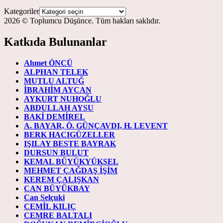
Kategoriler
2026 © Toplumcu Düşünce. Tüm hakları saklıdır.
Katkıda Bulunanlar
Ahmet ÖNCÜ
ALPHAN TELEK
MUTLU ALTUĞ
İBRAHİM AYCAN
AYKURT NUHOĞLU
ABDULLAH AYSU
BAKİ DEMİREL
A. BAYAR, Ö. GÜNÇAVDI, H. LEVENT
BERK HACIGÜZELLER
IŞILAY BESTE BAYRAK
DURSUN BULUT
KEMAL BÜYÜKYÜKSEL
MEHMET ÇAĞDAŞ İŞİM
KEREM ÇALIŞKAN
CAN BÜYÜKBAY
Can Selçuki
CEMİL KILIÇ
CEMRE BALTALI