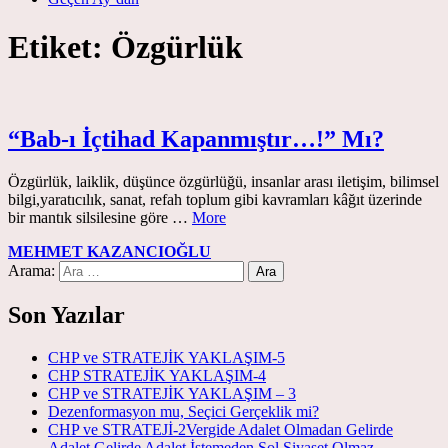
Etiket:
Özgürlük
“Bab-ı İçtihad Kapanmıştır…!” Mı?
Özgürlük, laiklik, düşünce özgürlüğü, insanlar arası iletişim, bilimsel
bilgi,yaratıcılık, sanat, refah toplum gibi kavramları kâğıt üzerinde
bir mantık silsilesine göre …
More
MEHMET KAZANCIOĞLU
Arama:
Son Yazılar
CHP ve STRATEJİK YAKLAŞIM-5
CHP STRATEJİK YAKLAŞIM-4
CHP ve STRATEJİK YAKLAŞIM – 3
Dezenformasyon mu, Seçici Gerçeklik mi?
CHP ve STRATEJİ-2Vergide Adalet Olmadan Gelirde
Adalet,Gelirde Adalet İstemeden Sol Siyaset Olmaz