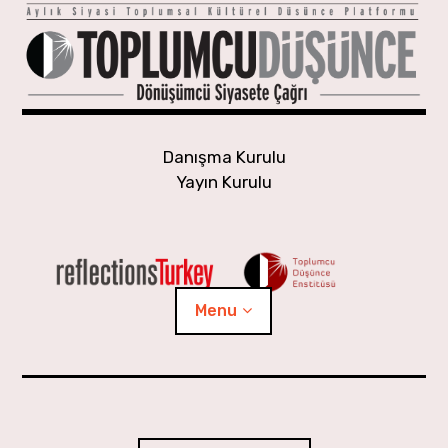
Skip
to
content
Danışma Kurulu
Yayın Kurulu
Menu
Yaşayan Gündem