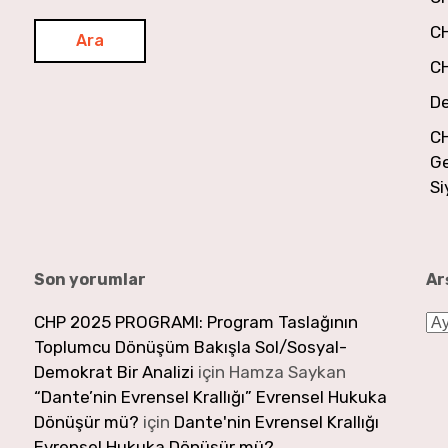
C
C
De
C
Ge
Si
Son yorumlar
Ar
Ar
CHP 2025 PROGRAMI: Program Taslağının
Toplumcu Dönüşüm Bakışla Sol/Sosyal-
Demokrat Bir Analizi
için
Hamza Saykan
“Dante’nin Evrensel Krallığı” Evrensel Hukuka
Dönüşür mü?
için
Dante'nin Evrensel Krallığı
Evrensel Hukuka Dönüşür mü?