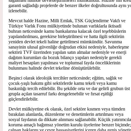
sağlaması halinde devletleştirilmeleri mümkündür. Hazine’nin kred
garanti sağladığı projelerde de benzer ilkeler doğrultusunda aynı y
izlenebilir.
Mevcut halde Hazine, Milli Emlak, TSK Güçlendirme Vakfı ve
Türkiye Varlık Fonu mülkiyetinde bulunan varlıklarla iktisadi
buhran neticesinde kamu bankalarına kalacak özel teşebbüslerin
yapılandırılması, gerekirse birleştirilmesi ve hatta ilgili sektörün
yeniden devlet tekeli haline getirilmesi mümkündür. Savunma
sanayinin ulusal güvenliğe doğrudan etkisi nedeniyle, haberleşme
sektörü TVF üzerinden yapılan satın almalar nedeniyle ve enerji
dağıtım kurumları da bozuk bilanço yapıları nedeniyle gerekli
maliyet hesapları yapılması ve toplumsal fayda önceliklerinin
bulunması halinde devlet tekeline dönüştürülebilir.
Beşinci olarak ideolojik tercihler neticesinde; eğitim, sağlık ve
çocuk-yaşlı bakımı gibi sektörlerde kamu tekeli veya kamu
baskınlığı tercih edilebilir. Bu şekilde orta ve dar gelirli grubun üst
grupla açılan tasarruf farkı dengelenebilir ve fırsat eşitliği
güçlendirilebilir.
Devlet mülkiyetine ek olarak, özel sektöre kısmen veya tümden
bırakılan alanlarda, düzenleme ve denetimlerin artırılması veya
sosyal faydanın da dikkate alınması sağlanabilir. Küçük yatırımcıla
koruma amaçlı bağımsız yönetim kurulu üyelerine benzer biçimde;
çalışan haklarını ve çevre hassasiyetlerini içeren daha geniş yönet