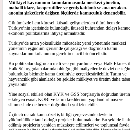
Mülkiyet kavramının tanımlanmasında merkezi yönetim,
mahalli idare, kooperatifler ve geniş katılımlı ve ana ortaksız
anonim şirketlerle değişen ölçülerde kamuculuk denenebilir.
Günümüzde hem küresel iktisadi gelişmelerden ötürü hem de
Türkiye’nin içerisinde bulunduğu iktisadi buhrandan dolayı kamu
ekonomi politikalarına ihtiyaç artmaktadır.
Türkiye’de artan yoksullukla mücadele; yerel yönetimle merkezi
yönetimin eşgüdüm içerisinde çalışacağı ve doğrudan kamu
kaynaklarının kullanımını gerektiren acil bir önceliktir.
Bu politikalar doğrudan mali ve ayni yardımla veya Halk Ekmek i
Halk Süt uygulamalarında olduğu gibi maliyetlerde devlet desteği
bulunduğu biçimde kamu üretimiyle gerçekleştirilebilir. Tarım ve
hayvancılık gibi alanlarda bu şekilde mülkiyet ve üretim daha taba
yayılabilir.
Yine sosyal etkileri olan KYK ve GSS borçlarıyla doğrudan üreti
etkileyen esnaf, KOBİ ve tarım kredilerinin yapılandırılması ve
silinmesinde de benzer doğrultuda yol izlenebilir.
Üçüncü olarak kamu-özel iş birliği çerçevesinde devletin
yükümlülükle taraf olduğu projeler bulunmaktadır. Bu şekilde ihal
edilmiş projelerin yeniden müzakere edilmeleri ve toplumsal fayda