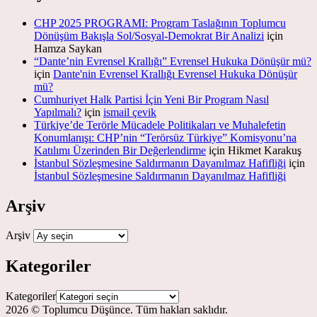
CHP 2025 PROGRAMI: Program Taslağının Toplumcu
Dönüşüm Bakışla Sol/Sosyal-Demokrat Bir Analizi
için
Hamza Saykan
“Dante’nin Evrensel Krallığı” Evrensel Hukuka Dönüşür mü?
için
Dante'nin Evrensel Krallığı Evrensel Hukuka Dönüşür
mü?
Cumhuriyet Halk Partisi İçin Yeni Bir Program Nasıl
Yapılmalı?
için
ismail çevik
Türkiye’de Terörle Mücadele Politikaları ve Muhalefetin
Konumlanışı: CHP’nin “Terörsüz Türkiye” Komisyonu’na
Katılımı Üzerinden Bir Değerlendirme
için
Hikmet Karakuş
İstanbul Sözleşmesine Saldırmanın Dayanılmaz Hafifliği
için
İstanbul Sözleşmesine Saldırmanın Dayanılmaz Hafifliği
Arşiv
Arşiv
Kategoriler
Kategoriler
2026 © Toplumcu Düşünce. Tüm hakları saklıdır.