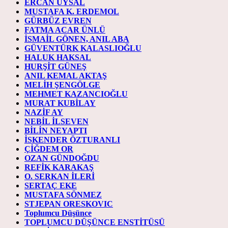
ERCAN UYSAL
MUSTAFA K. ERDEMOL
GÜRBÜZ EVREN
FATMA ACAR ÜNLÜ
İSMAİL GÖNEN, ANIL ABA
GÜVENTÜRK KALASLIOĞLU
HALUK HAKSAL
HURŞİT GÜNEŞ
ANIL KEMAL AKTAŞ
MELİH ŞENGÖLGE
MEHMET KAZANCIOĞLU
MURAT KUBİLAY
NAZİF AY
NEBİL İLSEVEN
BİLİN NEYAPTI
İSKENDER ÖZTURANLI
ÇİĞDEM OR
OZAN GÜNDOĞDU
REFİK KARAKAŞ
O. SERKAN İLERİ
SERTAÇ EKE
MUSTAFA SÖNMEZ
STJEPAN ORESKOVIC
Toplumcu Düşünce
TOPLUMCU DÜŞÜNCE ENSTİTÜSÜ