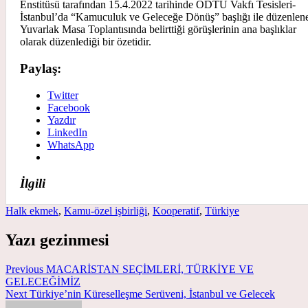
Enstitüsü tarafından 15.4.2022 tarihinde ODTÜ Vakfı Tesisleri-
İstanbul’da “Kamuculuk ve Geleceğe Dönüş” başlığı ile düzenlen
Yuvarlak Masa Toplantısında belirttiği görüşlerinin ana başlıklar
olarak düzenlediği bir özetidir.
Paylaş:
Twitter
Facebook
Yazdır
LinkedIn
WhatsApp
İlgili
Halk ekmek
,
Kamu-özel işbirliği
,
Kooperatif
,
Türkiye
Yazı gezinmesi
Previous
MACARİSTAN SEÇİMLERİ, TÜRKİYE VE
GELECEĞİMİZ
Next
Türkiye’nin Küreselleşme Serüveni, İstanbul ve Gelecek