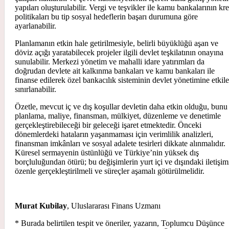
yapıları oluşturulabilir. Vergi ve teşvikler ile kamu bankalarının kr
politikaları bu tip sosyal hedeflerin başarı durumuna göre
ayarlanabilir.
Planlamanın etkin hale getirilmesiyle, belirli büyüklüğü aşan ve
döviz açığı yaratabilecek projeler ilgili devlet teşkilatının onayına
sunulabilir. Merkezi yönetim ve mahalli idare yatırımları da
doğrudan devlete ait kalkınma bankaları ve kamu bankaları ile
finanse edilerek özel bankacılık sisteminin devlet yönetimine etkile
sınırlanabilir.
Özetle, mevcut iç ve dış koşullar devletin daha etkin olduğu, bunu
planlama, maliye, finansman, mülkiyet, düzenleme ve denetimle
gerçekleştirebileceği bir geleceği işaret etmektedir. Önceki
dönemlerdeki hataların yaşanmaması için verimlilik analizleri,
finansman imkânları ve sosyal adalete tesirleri dikkate alınmalıdır.
Küresel sermayenin üstünlüğü ve Türkiye’nin yüksek dış
borçluluğundan ötürü; bu değişimlerin yurt içi ve dışındaki iletişim
özenle gerçekleştirilmeli ve süreçler aşamalı götürülmelidir.
Murat Kubilay
, Uluslararası Finans Uzmanı
* Burada belirtilen tespit ve öneriler, yazarın, Toplumcu Düşünce