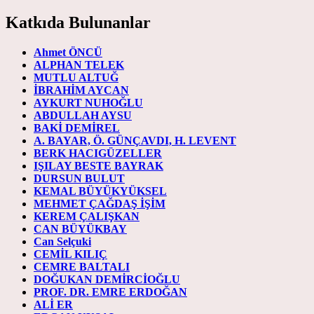
Katkıda Bulunanlar
Ahmet ÖNCÜ
ALPHAN TELEK
MUTLU ALTUĞ
İBRAHİM AYCAN
AYKURT NUHOĞLU
ABDULLAH AYSU
BAKİ DEMİREL
A. BAYAR, Ö. GÜNÇAVDI, H. LEVENT
BERK HACIGÜZELLER
IŞILAY BESTE BAYRAK
DURSUN BULUT
KEMAL BÜYÜKYÜKSEL
MEHMET ÇAĞDAŞ İŞİM
KEREM ÇALIŞKAN
CAN BÜYÜKBAY
Can Selçuki
CEMİL KILIÇ
CEMRE BALTALI
DOĞUKAN DEMİRCİOĞLU
PROF. DR. EMRE ERDOĞAN
ALİ ER