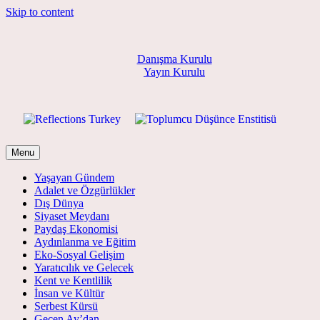
Skip to content
Danışma Kurulu
Yayın Kurulu
Menu
Yaşayan Gündem
Adalet ve Özgürlükler
Dış Dünya
Siyaset Meydanı
Paydaş Ekonomisi
Aydınlanma ve Eğitim
Eko-Sosyal Gelişim
Yaratıcılık ve Gelecek
Kent ve Kentlilik
İnsan ve Kültür
Serbest Kürsü
Geçen Ay’dan